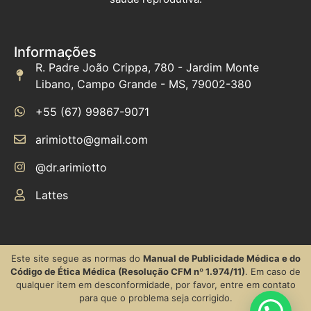
Informações
R. Padre João Crippa, 780 - Jardim Monte
Libano, Campo Grande - MS, 79002-380
+55 (67) 99867-9071
arimiotto@gmail.com
@dr.arimiotto
Lattes
Este site segue as normas do
Manual de Publicidade Médica e do
Código de Ética Médica (Resolução CFM nº 1.974/11)
. Em caso de
qualquer item em desconformidade, por favor, entre em contato
para que o problema seja corrigido.