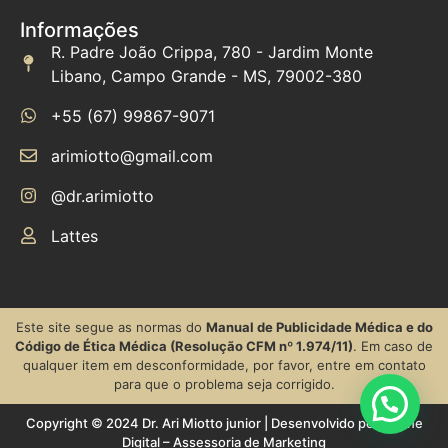
Informações
R. Padre João Crippa, 780 - Jardim Monte
Libano, Campo Grande - MS, 79002-380
+55 (67) 99867-9071
arimiotto@gmail.com
@dr.arimiotto
Lattes
Este site segue as normas do
Manual de Publicidade Médica e do
Código de Ética Médica (Resolução CFM nº 1.974/11)
. Em caso de
qualquer item em desconformidade, por favor, entre em contato
para que o problema seja corrigido.
Copyright © 2024 Dr. Ari Miotto junior | Desenvolvido por Vitrine
Digital – Assessoria de Marketing