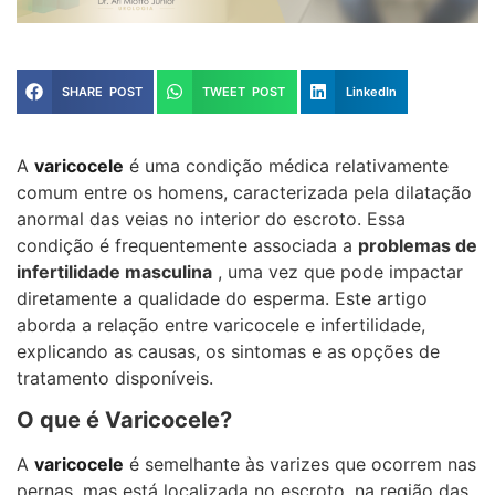
SHARE POST
TWEET POST
LinkedIn
A
varicocele
é uma condição médica relativamente
comum entre os homens, caracterizada pela dilatação
anormal das veias no interior do escroto. Essa
condição é frequentemente associada a
problemas de
infertilidade masculina
, uma vez que pode impactar
diretamente a qualidade do esperma. Este artigo
aborda a relação entre varicocele e infertilidade,
explicando as causas, os sintomas e as opções de
tratamento disponíveis.
O que é Varicocele?
A
varicocele
é semelhante às varizes que ocorrem nas
pernas, mas está localizada no escroto, na região das