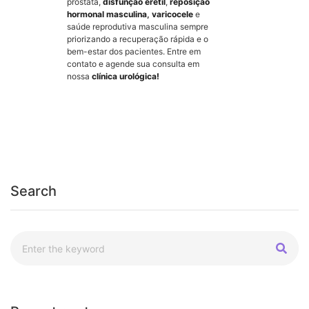
próstata,
disfunção erétil
,
reposição
hormonal masculina
,
varicocele
e
saúde reprodutiva masculina sempre
priorizando a recuperação rápida e o
bem-estar dos pacientes. Entre em
contato e agende sua consulta em
nossa
clínica urológica!
Search